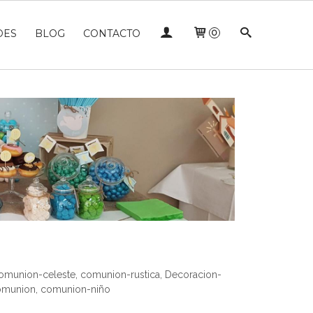
DES
BLOG
CONTACTO
0
omunion-celeste
,
comunion-rustica
,
Decoracion-
comunion
,
comunion-niño