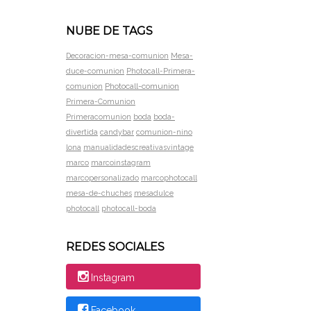
NUBE DE TAGS
Decoracion-mesa-comunion
Mesa-
duce-comunion
Photocall-Primera-
Photocall-comunion
comunion
Primera-Comunion
Primeracomunion
boda
boda-
divertida
candybar
comunion-nino
lona
manualidadescreativasvintage
marco
marcoinstagram
marcopersonalizado
marcophotocall
mesa-de-chuches
mesadulce
photocall
photocall-boda
REDES SOCIALES
Instagram
Facebook