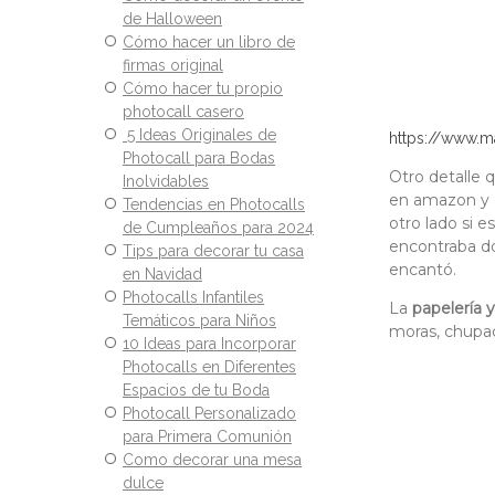
de Halloween
Cómo hacer un libro de
firmas original
Cómo hacer tu propio
photocall casero
5 Ideas Originales de
https://www.m
Photocall para Bodas
Otro detalle 
Inolvidables
en amazon y o
Tendencias en Photocalls
otro lado si 
de Cumpleaños para 2024
encontraba do
Tips para decorar tu casa
encantó.
en Navidad
Photocalls Infantiles
La
papelería 
Temáticos para Niños
moras, chupach
10 Ideas para Incorporar
Photocalls en Diferentes
Espacios de tu Boda
Photocall Personalizado
para Primera Comunión
Como decorar una mesa
dulce