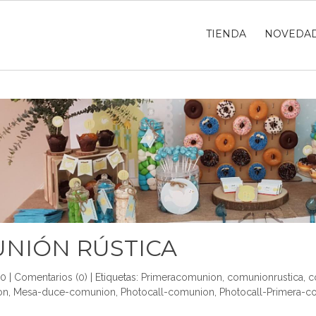
TIENDA
NOVEDA
NIÓN RÚSTICA
20
|
Comentarios (0)
|
Etiquetas:
Primeracomunion
,
comunionrustica
,
c
on
,
Mesa-duce-comunion
,
Photocall-comunion
,
Photocall-Primera-