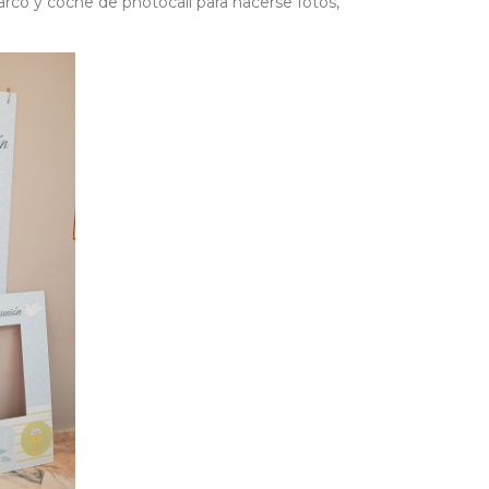
co y coche de photocall para hacerse fotos,