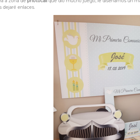
a a zona de
photocall
que dió mucho juego, le diseñamos un mar
 dejaré enlaces.