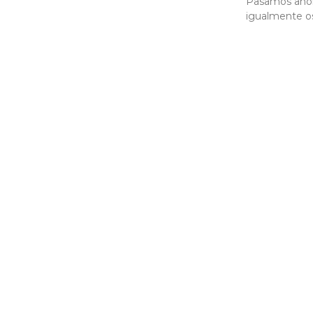
Pasamos ahor
igualmente os