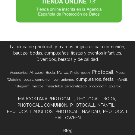
La tienda de photocall y marcos originales para comunión,
bautizo, bodas, cumpleaños, fiestas y eventos infantiles.
Divertidos, baratos y de calidad.
Photocall
Atrezzo
Boda
Marco
Accesorios
Props
Photo-booth
cumpleanos
fiesta
bodas
comunion
comuniones
infantil
Wedding
marcos
instagram
mesadulce
personalizado
photobooth
polaroid
MARCOS PARA PHOTOCALL
PHOTOCALL BODA
PHOTOCALL COMUNIÓN
PHOTOCALL INFANTIL
PHOTOCALL ADULTOS
PHOTOCALL NAVIDAD
PHOTOCALL
HALLOWEEN
Blog