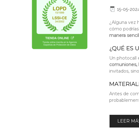
15-05-202
¿Alguna vez h
cómo podrías
manera senci
¿QUÉ ES 
Un photocall 
comuniones, 
invitados, sin
MATERIAL
Antes de come
probablemente
LEER MÁS