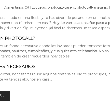
4
|
Comentarios (0)
|
Etiquetas:
photocall-casero
,
photocall-artesanal
,
as estado en una fiesta y te has divertido posando en un photoca
 hacer uno tú mismo en casa?
Hoy, te vamos a enseñar paso a p
lla
y divertida. Sigue leyendo, ¡al final te daremos un truco espec
UN PHOTOCALL?
es un fondo decorativo donde los invitados pueden tomarse foto
bodas, bautizos, cumpleaños,
y cualquier otra celebración.
No sol
o también de crear recuerdos inolvidables.
ES NECESARIOS
nzar, necesitarás reunir algunos materiales. No te preocupes, la
 ya tengas algunos en casa....
...