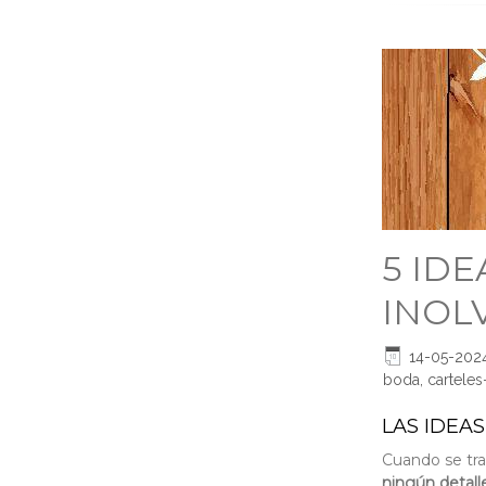
5 ID
INOL
14-05-202
boda
,
cartele
LAS IDEA
Cuando se tra
ningún detall