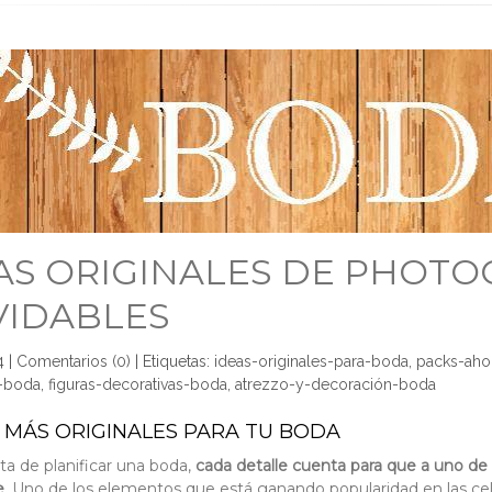
EAS ORIGINALES DE PHOT
VIDABLES
4
|
Comentarios (0)
|
Etiquetas:
ideas-originales-para-boda
,
packs-aho
s-boda
,
figuras-decorativas-boda
,
atrezzo-y-decoración-boda
S MÁS ORIGINALES PARA TU BODA
ta de planificar una boda,
cada detalle cuenta para que a uno de l
e
. Uno de los elementos que está ganando popularidad en las ce