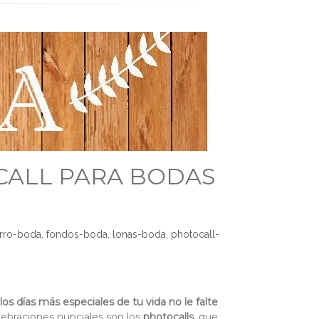
OCALL PARA BODAS
rro-boda
,
fondos-boda
,
lonas-boda
,
photocall-
os días más especiales de tu vida no le falte
lebraciones nupciales son los
photocalls
, que