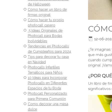
de Halloween
Cómo hacer un libro de
firmas original
Cómo hacer tu propio
photocall casero
CÓMO
5 Ideas Originales de
Photocall para Bodas
12-06-202
Inolvidables
Tendencias en Photocalls
¿Te imaginas 
de Cumpleaños para 2024
que más gusta
Tips para decorar tu casa
cuando cumple
en Navidad
original. ¡Va
Photocalls Infantiles
Temáticos para Niños
¿POR QUÉ
10 Ideas para Incorporar
Photocalls en Diferentes
Un libro de f
Espacios de tu Boda
significativo
Photocall Personalizado
para Primera Comunión
Como decorar una mesa
dulce