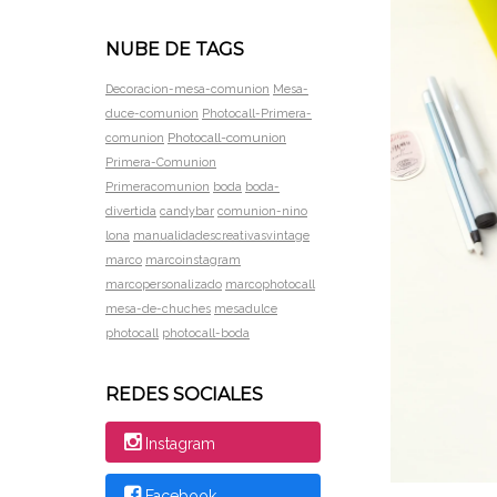
NUBE DE TAGS
Decoracion-mesa-comunion
Mesa-
duce-comunion
Photocall-Primera-
Photocall-comunion
comunion
Primera-Comunion
Primeracomunion
boda
boda-
divertida
candybar
comunion-nino
lona
manualidadescreativasvintage
marco
marcoinstagram
marcopersonalizado
marcophotocall
mesa-de-chuches
mesadulce
photocall
photocall-boda
REDES SOCIALES
Instagram
Facebook