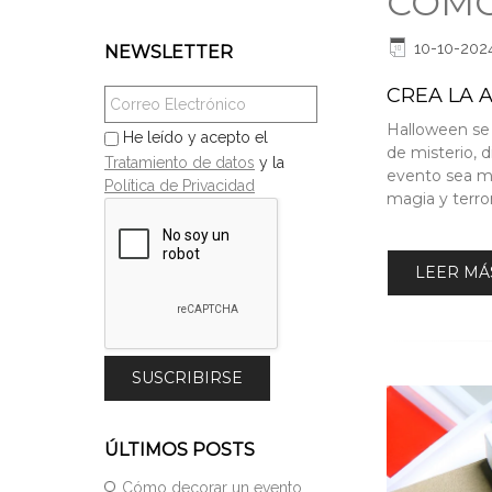
CÓMO
10-10-202
NEWSLETTER
CREA LA 
Halloween se 
He leído y acepto el
de misterio, d
Tratamiento de datos
y la
evento sea me
Política de Privacidad
magia y terror
LEER MÁS
ÚLTIMOS POSTS
Cómo decorar un evento