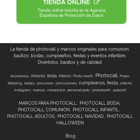
La tienda de photocall y marcos originales para comunión,
bautizo, bodas, cumpleaños, fiestas y eventos infantiles.
Divertidos, baratos y de calidad.
Photocall
Atrezzo
Boda
Marco
Accesorios
Props
Photo-booth
cumpleanos
fiesta
bodas
comunion
comuniones
infantil
Wedding
marcos
instagram
mesadulce
personalizado
photobooth
polaroid
MARCOS PARA PHOTOCALL
PHOTOCALL BODA
PHOTOCALL COMUNIÓN
PHOTOCALL INFANTIL
PHOTOCALL ADULTOS
PHOTOCALL NAVIDAD
PHOTOCALL
HALLOWEEN
Blog