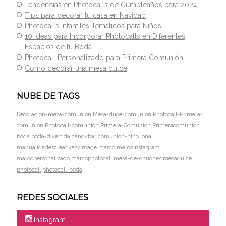
Tendencias en Photocalls de Cumpleaños para 2024
Tips para decorar tu casa en Navidad
Photocalls Infantiles Temáticos para Niños
10 Ideas para Incorporar Photocalls en Diferentes
Espacios de tu Boda
Photocall Personalizado para Primera Comunión
Como decorar una mesa dulce
NUBE DE TAGS
Decoracion-mesa-comunion
Mesa-duce-comunion
Photocall-Primera-
Photocall-comunion
comunion
Primera-Comunion
Primeracomunion
boda
boda-divertida
candybar
comunion-nino
lona
manualidadescreativasvintage
marco
marcoinstagram
marcopersonalizado
marcophotocall
mesa-de-chuches
mesadulce
photocall
photocall-boda
REDES SOCIALES
Instagram