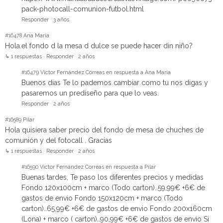
pack-photocall-comunion-futbol.html
Responder
·
3 años
#16478
Ana María
Hola.el fondo d la mesa d dulce se puede hacer din niño?
↳ 1 respuestas
·
Responder
·
2 años
#16479
Victor Fernández Correas en respuesta a Ana María
Buenos dias Te lo pademos cambiar como tu nos digas y
pasaremos un prediseño para que lo veas.
Responder
·
2 años
#16589
Pilar
Hola quisiera saber precio del fondo de mesa de chuches de
comunión y del fotocall . Gracias
↳ 1 respuestas
·
Responder
·
2 años
#16590
Victor Fernández Correas en respuesta a Pilar
Buenas tardes, Te paso los diferentes precios y medidas
Fondo 120x100cm + marco (Todo carton)..59,99€ +6€ de
gastos de envio Fondo 150x120cm + marco (Todo
carton)..65,99€ +6€ de gastos de envio Fondo 200x160cm
(Lona) + marco ( carton)..90,99€ +6€ de gastos de envio Si