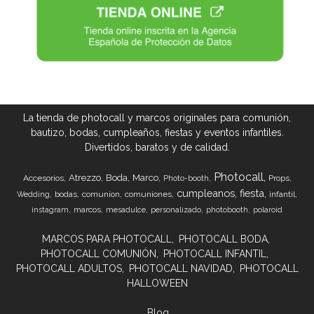
La tienda de photocall y marcos originales para comunión,
bautizo, bodas, cumpleaños, fiestas y eventos infantiles.
Divertidos, baratos y de calidad.
Photocall
Atrezzo
Boda
Marco
Accesorios
Props
Photo-booth
cumpleanos
fiesta
bodas
comunion
comuniones
infantil
Wedding
marcos
instagram
mesadulce
personalizado
photobooth
polaroid
MARCOS PARA PHOTOCALL
PHOTOCALL BODA
PHOTOCALL COMUNIÓN
PHOTOCALL INFANTIL
PHOTOCALL ADULTOS
PHOTOCALL NAVIDAD
PHOTOCALL
HALLOWEEN
Blog