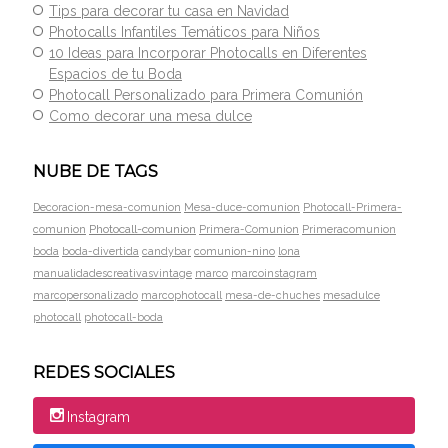
Tips para decorar tu casa en Navidad
Photocalls Infantiles Temáticos para Niños
10 Ideas para Incorporar Photocalls en Diferentes
Espacios de tu Boda
Photocall Personalizado para Primera Comunión
Como decorar una mesa dulce
NUBE DE TAGS
Decoracion-mesa-comunion
Mesa-duce-comunion
Photocall-Primera-
Photocall-comunion
comunion
Primera-Comunion
Primeracomunion
boda
boda-divertida
candybar
comunion-nino
lona
manualidadescreativasvintage
marco
marcoinstagram
marcopersonalizado
marcophotocall
mesa-de-chuches
mesadulce
photocall
photocall-boda
REDES SOCIALES
Instagram