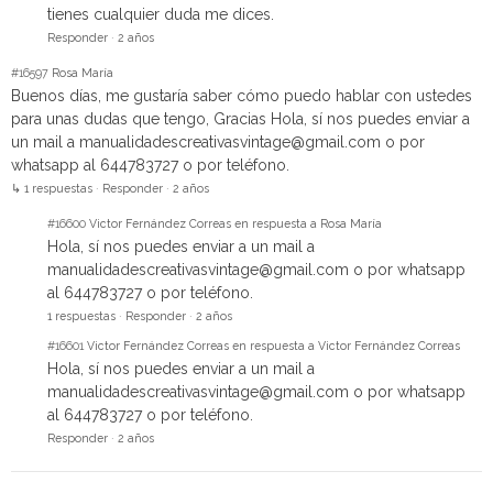
tienes cualquier duda me dices.
Responder
·
2 años
#16597
Rosa María
Buenos días, me gustaría saber cómo puedo hablar con ustedes
para unas dudas que tengo, Gracias Hola, sí nos puedes enviar a
un mail a
manualidadescreativasvintage@gmail.com
o por
whatsapp al 644783727 o por teléfono.
↳ 1 respuestas
·
Responder
·
2 años
#16600
Victor Fernández Correas en respuesta a Rosa María
Hola, sí nos puedes enviar a un mail a
manualidadescreativasvintage@gmail.com
o por whatsapp
al 644783727 o por teléfono.
1 respuestas
·
Responder
·
2 años
#16601
Victor Fernández Correas en respuesta a Victor Fernández Correas
Hola, sí nos puedes enviar a un mail a
manualidadescreativasvintage@gmail.com
o por whatsapp
al 644783727 o por teléfono.
Responder
·
2 años