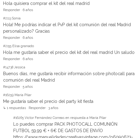
Hola quisiera comprar el kit del real madrid
Responder
·
6 años
#2113
Sonia
Hola! Me podrías indicar el PvP del kit comunión del real Madrid
personalizado? Gracias
Responder
·
6 años
#2155
Elisa granado
Hola me gustaria saber el precio del kit del real madrid Un saludo
Responder
·
6 años
#14738
Jessica
Buenos días, me gustaría recibir información sobre photocall para
comunión del real Madrid
Responder
·
5 años
#16259
María Pilar
Me gustaría saber el precio del party kit fiesta
↳ 1 respuestas
·
Responder
·
3 años
#16265
Victor Fernández Correas en respuesta a María Pilar
Lo puedes comprar PACK PHOTOCALL COMUNIÓN
FUTBOL 59,99 € + 6€ DE GASTOS DE ENVÍO
https://www.manualidadescreativasvintage.com/p6090673-