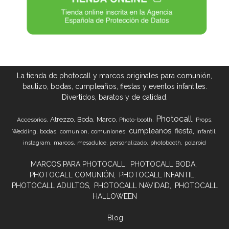
La tienda de photocall y marcos originales para comunión,
bautizo, bodas, cumpleaños, fiestas y eventos infantiles.
Divertidos, baratos y de calidad.
Photocall
Atrezzo
Boda
Marco
Accesorios
Props
Photo-booth
cumpleanos
fiesta
bodas
comunion
comuniones
infantil
Wedding
marcos
instagram
mesadulce
personalizado
photobooth
polaroid
MARCOS PARA PHOTOCALL
PHOTOCALL BODA
PHOTOCALL COMUNIÓN
PHOTOCALL INFANTIL
PHOTOCALL ADULTOS
PHOTOCALL NAVIDAD
PHOTOCALL
HALLOWEEN
Blog