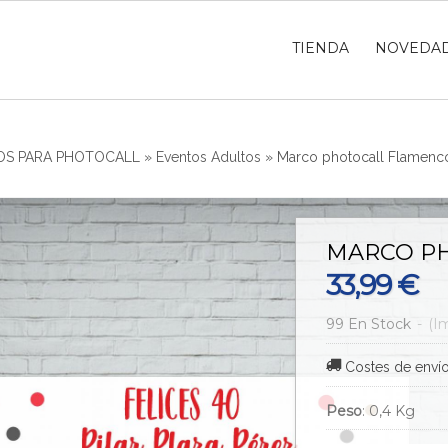
TIENDA
NOVEDA
S PARA PHOTOCALL
»
Eventos Adultos
»
Marco photocall Flamenc
MARCO P
33,99 €
99 En Stock
-
(I
Costes de enví
Peso
:
0,4 Kg