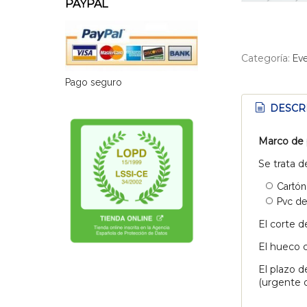
PAYPAL
Categoría:
Eve
Pago seguro
DESCR
Marco de 
Se trata d
Cartón
Pvc de
El corte d
El hueco c
El plazo d
(urgente o