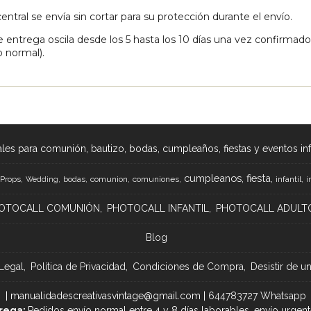
el hueco interior se realiza con cúter y regla de forma sencilla. C
entral se envía sin cortar para su protección durante el envío.
e entrega oscila desde los 5 hasta los 10 días una vez confirmad
 normal).
les para comunión, bautizo, bodas, cumpleaños, fiestas y eventos infan
cumpleanos
fiesta
Props
bodas
comunion
comuniones
infantil
Wedding
i
OTOCALL COMUNIÓN
PHOTOCALL INFANTIL
PHOTOCALL ADULT
Blog
Legal
Política de Privacidad
Condiciones de Compra
Desistir de u
| manualidadescreativasvintage@gmail.com |
644783727 Whatsapp