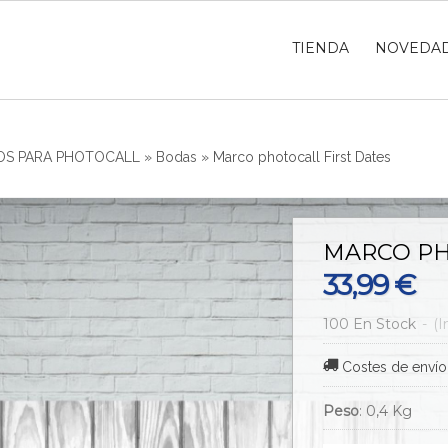
TIENDA
NOVEDA
S PARA PHOTOCALL
»
Bodas
»
Marco photocall First Dates
MARCO PH
33,99 €
100 En Stock
-
(I
Costes de envío
Peso
:
0,4 Kg