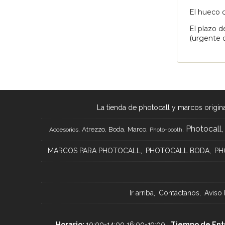
El corte d
El hueco c
El plazo d
(urgente o
La tienda de photocall y marcos origina
Photocall
Atrezzo
Boda
Marco
Accesorios
Photo-booth
MARCOS PARA PHOTOCALL
PHOTOCALL BODA
PH
Ir arriba
Contáctanos
Aviso 