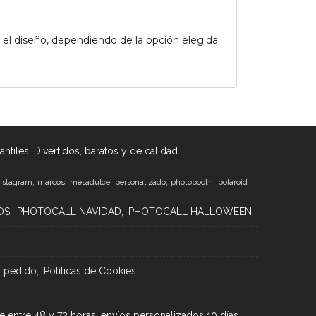
on un cartel a juego de regalo.
o el diseño, dependiendo de la opción elegida
tiles. Divertidos, baratos y de calidad.
marcos
nstagram
mesadulce
personalizado
photobooth
polaroid
OS
PHOTOCALL NAVIDAD
PHOTOCALL HALLOWEEN
n pedido
Políticas de Cookies