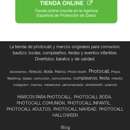
La tienda de photocall y marcos originales para comunión,
bautizo, bodas, cumpleaños, fiestas y eventos infantiles.
Divertidos, baratos y de calidad.
Photocall
Atrezzo
Boda
Marco
Accesorios
Props
Photo-booth
cumpleanos
fiesta
bodas
comunion
comuniones
infantil
Wedding
marcos
instagram
mesadulce
personalizado
photobooth
polaroid
MARCOS PARA PHOTOCALL
PHOTOCALL BODA
PHOTOCALL COMUNIÓN
PHOTOCALL INFANTIL
PHOTOCALL ADULTOS
PHOTOCALL NAVIDAD
PHOTOCALL
HALLOWEEN
Blog