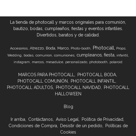
La tienda de photocall y marcos originales para comunión,
bautizo, bodas, cumpleaños, fiestas y eventos infantiles.
Divertidos, baratos y de calidad.
Photocall
Atrezzo
Boda
Marco
Accesorios
Props
Photo-booth
cumpleanos
fiesta
bodas
comunion
comuniones
infantil
Wedding
marcos
instagram
mesadulce
personalizado
photobooth
polaroid
MARCOS PARA PHOTOCALL
PHOTOCALL BODA
PHOTOCALL COMUNIÓN
PHOTOCALL INFANTIL
PHOTOCALL ADULTOS
PHOTOCALL NAVIDAD
PHOTOCALL
HALLOWEEN
Blog
Ir arriba
Contáctanos
Aviso Legal
Política de Privacidad
Condiciones de Compra
Desistir de un pedido
Políticas de
Cookies