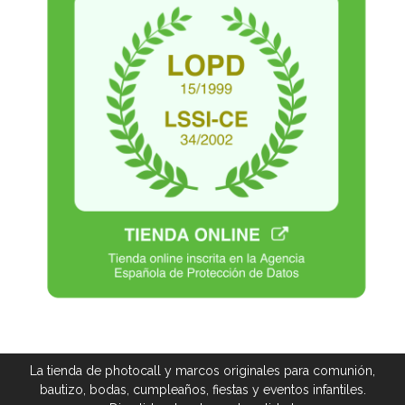
La tienda de photocall y marcos originales para comunión,
bautizo, bodas, cumpleaños, fiestas y eventos infantiles.