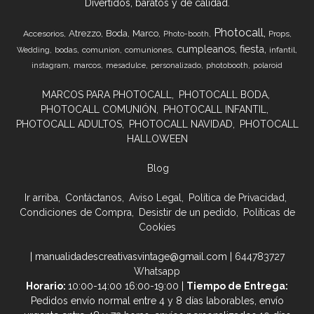
Divertidos, baratos y de calidad.
Photocall
Atrezzo
Boda
Marco
Accesorios
Props
Photo-booth
cumpleanos
fiesta
bodas
comunion
comuniones
infantil
Wedding
marcos
instagram
mesadulce
personalizado
photobooth
polaroid
MARCOS PARA PHOTOCALL
PHOTOCALL BODA
PHOTOCALL COMUNIÓN
PHOTOCALL INFANTIL
PHOTOCALL ADULTOS
PHOTOCALL NAVIDAD
PHOTOCALL
HALLOWEEN
Blog
Ir arriba
Contáctanos
Aviso Legal
Política de Privacidad
Condiciones de Compra
Desistir de un pedido
Políticas de
Cookies
| manualidadescreativasvintage@gmail.com |
644783727
Whatsapp
Horario:
10:00-14:00 16:00-19:00 |
Tiempo de Entrega:
Pedidos envío normal entre 4 y 8 días laborables, envío