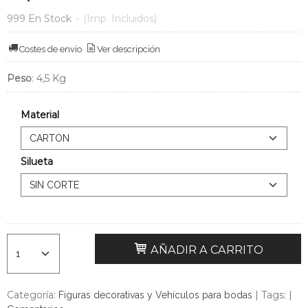
999 En Stock
-
(Imp. Incluidos)
Costes de envío
Ver descripción
Peso
:
4,5 Kg
Material
Silueta
AÑADIR A CARRITO
Categoría:
|
Tags:
|
Figuras decorativas y Vehículos para bodas