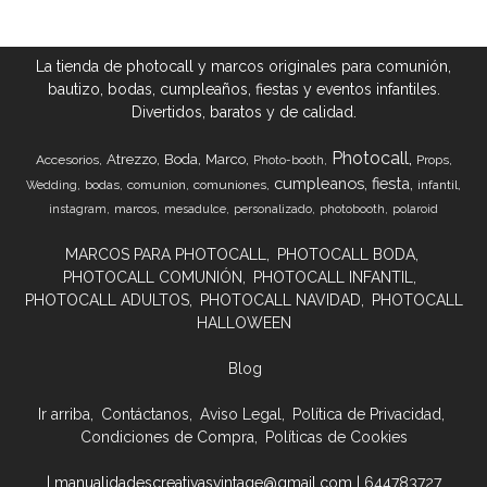
La tienda de photocall y marcos originales para comunión,
bautizo, bodas, cumpleaños, fiestas y eventos infantiles.
Divertidos, baratos y de calidad.
Photocall
Atrezzo
Boda
Marco
Accesorios
Props
Photo-booth
cumpleanos
fiesta
bodas
comunion
comuniones
infantil
Wedding
marcos
instagram
mesadulce
personalizado
photobooth
polaroid
MARCOS PARA PHOTOCALL
PHOTOCALL BODA
PHOTOCALL COMUNIÓN
PHOTOCALL INFANTIL
PHOTOCALL ADULTOS
PHOTOCALL NAVIDAD
PHOTOCALL
HALLOWEEN
Blog
Ir arriba
Contáctanos
Aviso Legal
Política de Privacidad
Condiciones de Compra
Políticas de Cookies
| manualidadescreativasvintage@gmail.com |
644783727