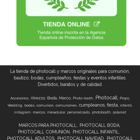
La tienda de photocall y marcos originales para comunión,
bautizo, bodas, cumpleaños, fiestas y eventos infantiles.
Divertidos, baratos y de calidad.
Photocall
Atrezzo
Boda
Marco
Accesorios
Props
Photo-booth
cumpleanos
fiesta
bodas
comunion
comuniones
infantil
Wedding
marcos
instagram
mesadulce
personalizado
photobooth
polaroid
MARCOS PARA PHOTOCALL
PHOTOCALL BODA
PHOTOCALL COMUNIÓN
PHOTOCALL INFANTIL
PHOTOCALL ADULTOS
PHOTOCALL NAVIDAD
PHOTOCALL