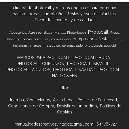
La tienda de photocall y marcos originales para comunión,
bautizo, bodas, cumpleaños, fiestas y eventos infantiles.
Divertidos, baratos y de calidad.
Photocall
Atrezzo
Boda
Marco
Accesorios
Props
Photo-booth
cumpleanos
fiesta
bodas
comunion
comuniones
infantil
Wedding
marcos
instagram
mesadulce
personalizado
photobooth
polaroid
MARCOS PARA PHOTOCALL
PHOTOCALL BODA
PHOTOCALL COMUNIÓN
PHOTOCALL INFANTIL
PHOTOCALL ADULTOS
PHOTOCALL NAVIDAD
PHOTOCALL
HALLOWEEN
Blog
Ir arriba
Contáctanos
Aviso Legal
Política de Privacidad
Condiciones de Compra
Desistir de un pedido
Políticas de
Cookies
| manualidadescreativasvintage@gmail.com |
644783727