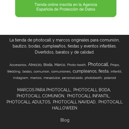
La tienda de photocall y marcos originales para comunión,
bautizo, bodas, cumpleaños, fiestas y eventos infantiles.
Divertidos, baratos y de calidad.
Photocall
Atrezzo
Boda
Marco
Accesorios
Props
Photo-booth
cumpleanos
fiesta
bodas
comunion
comuniones
infantil
Wedding
marcos
instagram
mesadulce
personalizado
photobooth
polaroid
MARCOS PARA PHOTOCALL
PHOTOCALL BODA
PHOTOCALL COMUNIÓN
PHOTOCALL INFANTIL
PHOTOCALL ADULTOS
PHOTOCALL NAVIDAD
PHOTOCALL
HALLOWEEN
Blog