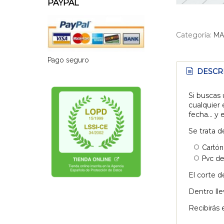
PAYPAL
Categoría:
MA
Pago seguro
DESCR
Si buscas
cualquier
fecha... y
Se trata d
Cartón
Pvc de
El corte d
Dentro lle
Recibirás 