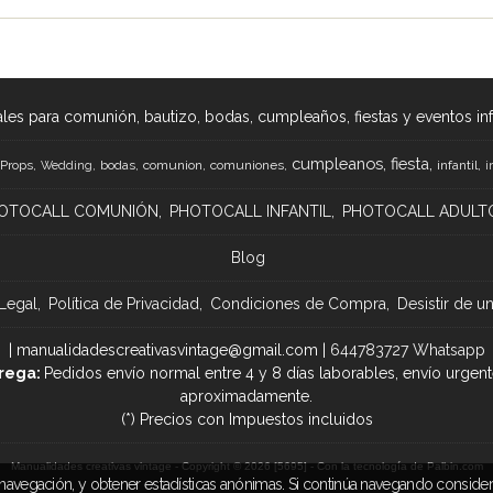
les para comunión, bautizo, bodas, cumpleaños, fiestas y eventos infan
cumpleanos
fiesta
Props
bodas
comunion
comuniones
infantil
Wedding
i
OTOCALL COMUNIÓN
PHOTOCALL INFANTIL
PHOTOCALL ADULT
Blog
Legal
Política de Privacidad
Condiciones de Compra
Desistir de u
| manualidadescreativasvintage@gmail.com |
644783727 Whatsapp
rega:
Pedidos envío normal entre 4 y 8 días laborables, envío urgent
aproximadamente.
(*) Precios con Impuestos incluidos
navegación, y obtener estadísticas anónimas. Si continúa navegando conside
Manualidades creativas vintage
- Copyright © 2026 [5695] - Con la tecnología de Palbin.com