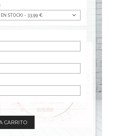
a
A CARRITO