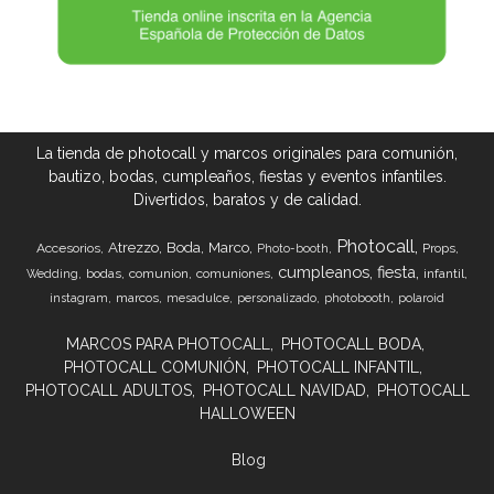
La tienda de photocall y marcos originales para comunión,
bautizo, bodas, cumpleaños, fiestas y eventos infantiles.
Divertidos, baratos y de calidad.
Photocall
Atrezzo
Boda
Marco
Accesorios
Props
Photo-booth
cumpleanos
fiesta
bodas
comunion
comuniones
infantil
Wedding
marcos
instagram
mesadulce
personalizado
photobooth
polaroid
MARCOS PARA PHOTOCALL
PHOTOCALL BODA
PHOTOCALL COMUNIÓN
PHOTOCALL INFANTIL
PHOTOCALL ADULTOS
PHOTOCALL NAVIDAD
PHOTOCALL
HALLOWEEN
Blog