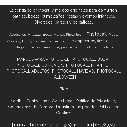
La tienda de photocall y marcos originales para comunión,
bautizo, bodas, cumpleaños, fiestas y eventos infantiles.
Divertidos, baratos y de calidad.
Photocall
Atrezzo
Boda
Marco
Accesorios
Props
Photo-booth
cumpleanos
fiesta
bodas
comunion
comuniones
infantil
Wedding
marcos
instagram
mesadulce
personalizado
photobooth
polaroid
MARCOS PARA PHOTOCALL
PHOTOCALL BODA
PHOTOCALL COMUNIÓN
PHOTOCALL INFANTIL
PHOTOCALL ADULTOS
PHOTOCALL NAVIDAD
PHOTOCALL
HALLOWEEN
Blog
Ir arriba
Contáctanos
Aviso Legal
Política de Privacidad
Condiciones de Compra
Desistir de un pedido
Políticas de
Cookies
| manualidadescreativasvintage@gmail.com |
644783727