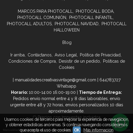
MARCOS PARA PHOTOCALL
PHOTOCALL BODA
PHOTOCALL COMUNIÓN
PHOTOCALL INFANTIL
PHOTOCALL ADULTOS
PHOTOCALL NAVIDAD
PHOTOCALL
HALLOWEEN
Blog
Ir arriba
Contáctanos
Aviso Legal
Política de Privacidad
Condiciones de Compra
Desistir de un pedido
Políticas de
Cookies
| manualidadescreativasvintage@gmail.com |
644783727
Whatsapp
Horario:
10:00-14:00 16:00-19:00 |
Tiempo de Entrega:
Pedidos envío normal entre 4 y 8 días laborables, envío
urgente entre 48 y 72 horas, envíos personalizados 10 días
aproximadamente.
(*) Precios con Impuestos incluidos
Usamos cookies de terceros para mejorar la experiencia de navegación,
y obtener estadísticas anónimas. Si continúa navegando consideramos
que acepta el uso de cookies.
OK
Más información
Manualidades creativas vintage
- Copyright © 2026 [5695] - Con la tecnología de Palbin.com