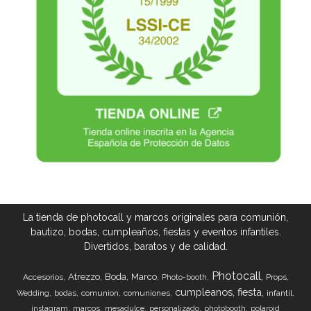
La tienda de photocall y marcos originales para comunión,
bautizo, bodas, cumpleaños, fiestas y eventos infantiles.
Divertidos, baratos y de calidad.
Photocall
Atrezzo
Boda
Marco
Accesorios
Props
Photo-booth
cumpleanos
fiesta
bodas
comunion
comuniones
infantil
Wedding
marcos
instagram
mesadulce
personalizado
photobooth
polaroid