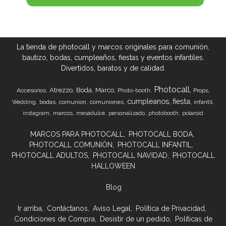
La tienda de photocall y marcos originales para comunión,
bautizo, bodas, cumpleaños, fiestas y eventos infantiles.
Divertidos, baratos y de calidad.
Photocall
Atrezzo
Boda
Marco
Accesorios
Props
Photo-booth
cumpleanos
fiesta
bodas
comunion
comuniones
infantil
Wedding
marcos
instagram
mesadulce
personalizado
photobooth
polaroid
MARCOS PARA PHOTOCALL
PHOTOCALL BODA
PHOTOCALL COMUNIÓN
PHOTOCALL INFANTIL
PHOTOCALL ADULTOS
PHOTOCALL NAVIDAD
PHOTOCALL
HALLOWEEN
Blog
Ir arriba
Contáctanos
Aviso Legal
Política de Privacidad
Condiciones de Compra
Desistir de un pedido
Políticas de