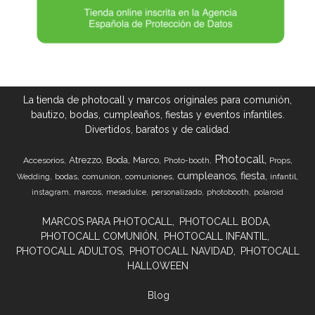
La tienda de photocall y marcos originales para comunión,
bautizo, bodas, cumpleaños, fiestas y eventos infantiles.
Divertidos, baratos y de calidad.
Photocall
Atrezzo
Boda
Marco
Accesorios
Props
Photo-booth
cumpleanos
fiesta
bodas
comunion
comuniones
infantil
Wedding
marcos
instagram
mesadulce
personalizado
photobooth
polaroid
MARCOS PARA PHOTOCALL
PHOTOCALL BODA
PHOTOCALL COMUNIÓN
PHOTOCALL INFANTIL
PHOTOCALL ADULTOS
PHOTOCALL NAVIDAD
PHOTOCALL
HALLOWEEN
Blog