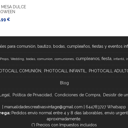
 MESA DULCE
LOWEEN
,99 €
les para comunión, bautizo, bodas, cumpleaños, fiestas y eventos infan
cumpleanos
fiesta
Props
bodas
comunion
comuniones
infantil
Wedding
i
OTOCALL COMUNIÓN
PHOTOCALL INFANTIL
PHOTOCALL ADULT
Blog
Legal
Política de Privacidad
Condiciones de Compra
Desistir de u
| manualidadescreativasvintage@gmail.com |
644783727 Whatsapp
rega:
Pedidos envío normal entre 4 y 8 días laborables, envío urgent
aproximadamente.
(*) Precios con Impuestos incluidos