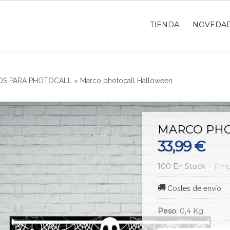
TIENDA
NOVEDA
S PARA PHOTOCALL
»
Marco photocall Halloween
MARCO PH
33,99 €
100 En Stock
-
(Imp
Costes de envío
Peso
:
0,4 Kg