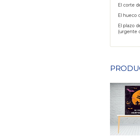
El corte d
El hueco c
El plazo d
(urgente o
PRODU