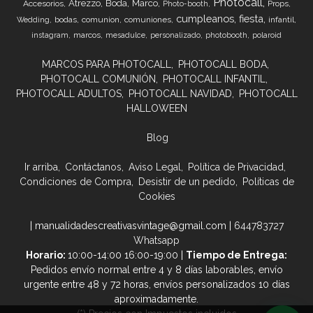
Photocall
Atrezzo
Boda
Marco
Accesorios
Props
Photo-booth
cumpleanos
fiesta
bodas
comunion
comuniones
infantil
Wedding
marcos
instagram
mesadulce
personalizado
photobooth
polaroid
MARCOS PARA PHOTOCALL
PHOTOCALL BODA
PHOTOCALL COMUNIÓN
PHOTOCALL INFANTIL
PHOTOCALL ADULTOS
PHOTOCALL NAVIDAD
PHOTOCALL
HALLOWEEN
Blog
Ir arriba
Contáctanos
Aviso Legal
Política de Privacidad
Condiciones de Compra
Desistir de un pedido
Políticas de
Cookies
| manualidadescreativasvintage@gmail.com |
644783727
Whatsapp
Horario:
10:00-14:00 16:00-19:00 |
Tiempo de Entrega:
Pedidos envío normal entre 4 y 8 días laborables, envío
urgente entre 48 y 72 horas, envíos personalizados 10 días
aproximadamente.