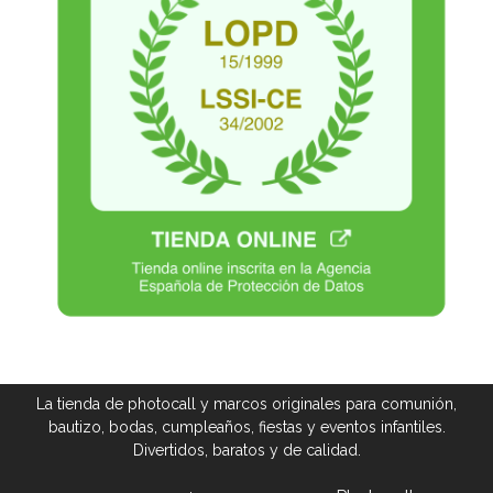
La tienda de photocall y marcos originales para comunión,
bautizo, bodas, cumpleaños, fiestas y eventos infantiles.
Divertidos, baratos y de calidad.