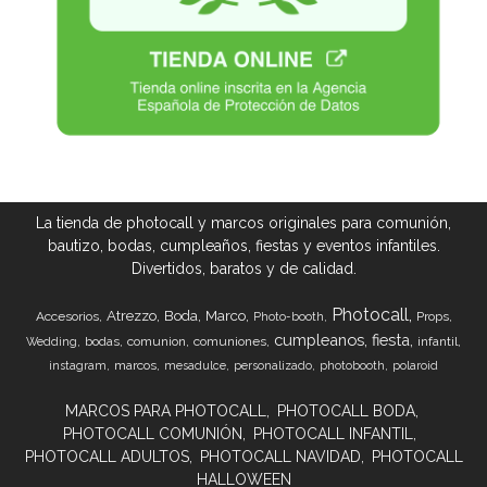
La tienda de photocall y marcos originales para comunión,
bautizo, bodas, cumpleaños, fiestas y eventos infantiles.
Divertidos, baratos y de calidad.
Photocall
Atrezzo
Boda
Marco
Accesorios
Props
Photo-booth
cumpleanos
fiesta
bodas
comunion
comuniones
infantil
Wedding
marcos
instagram
mesadulce
personalizado
photobooth
polaroid
MARCOS PARA PHOTOCALL
PHOTOCALL BODA
PHOTOCALL COMUNIÓN
PHOTOCALL INFANTIL
PHOTOCALL ADULTOS
PHOTOCALL NAVIDAD
PHOTOCALL
HALLOWEEN