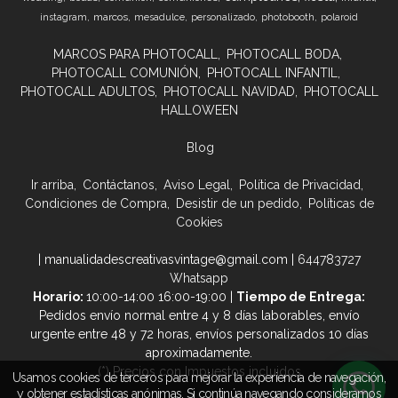
marcos
instagram
mesadulce
personalizado
photobooth
polaroid
MARCOS PARA PHOTOCALL
PHOTOCALL BODA
PHOTOCALL COMUNIÓN
PHOTOCALL INFANTIL
PHOTOCALL ADULTOS
PHOTOCALL NAVIDAD
PHOTOCALL
HALLOWEEN
Blog
Ir arriba
Contáctanos
Aviso Legal
Política de Privacidad
Condiciones de Compra
Desistir de un pedido
Políticas de
Cookies
| manualidadescreativasvintage@gmail.com |
644783727
Whatsapp
Horario:
10:00-14:00 16:00-19:00 |
Tiempo de Entrega:
Pedidos envío normal entre 4 y 8 días laborables, envío
urgente entre 48 y 72 horas, envíos personalizados 10 días
aproximadamente.
(*) Precios con Impuestos incluidos
Usamos cookies de terceros para mejorar la experiencia de navegación,
y obtener estadísticas anónimas. Si continúa navegando consideramos