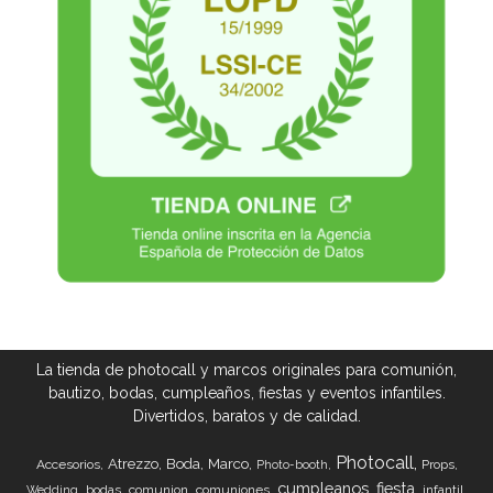
La tienda de photocall y marcos originales para comunión,
bautizo, bodas, cumpleaños, fiestas y eventos infantiles.
Divertidos, baratos y de calidad.
Photocall
Atrezzo
Boda
Marco
Accesorios
Props
Photo-booth
cumpleanos
fiesta
bodas
comunion
comuniones
infantil
Wedding