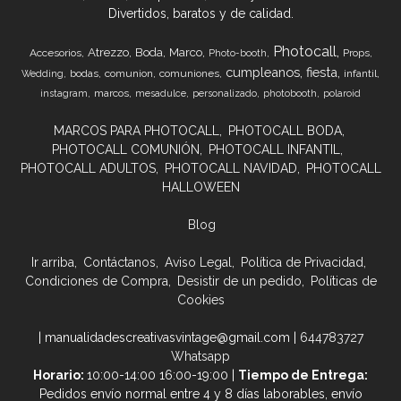
Divertidos, baratos y de calidad.
Photocall
Atrezzo
Boda
Marco
Accesorios
Props
Photo-booth
cumpleanos
fiesta
bodas
comunion
comuniones
infantil
Wedding
marcos
instagram
mesadulce
personalizado
photobooth
polaroid
MARCOS PARA PHOTOCALL
PHOTOCALL BODA
PHOTOCALL COMUNIÓN
PHOTOCALL INFANTIL
PHOTOCALL ADULTOS
PHOTOCALL NAVIDAD
PHOTOCALL
HALLOWEEN
Blog
Ir arriba
Contáctanos
Aviso Legal
Política de Privacidad
Condiciones de Compra
Desistir de un pedido
Políticas de
Cookies
| manualidadescreativasvintage@gmail.com |
644783727
Whatsapp
Horario:
10:00-14:00 16:00-19:00 |
Tiempo de Entrega:
Pedidos envío normal entre 4 y 8 días laborables, envío