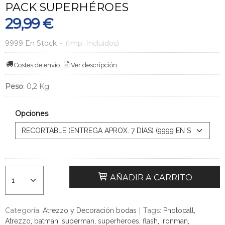
PACK SUPERHÉROES
29,99 €
9999 En Stock
-
(Imp. Incluidos)
Costes de envío
Ver descripción
Peso
:
0,2 Kg
Opciones
AÑADIR A CARRITO
Categoría:
|
Tags:
Atrezzo y Decoración bodas
Photocall
Atrezzo
batman
superman
superheroes
flash
ironman