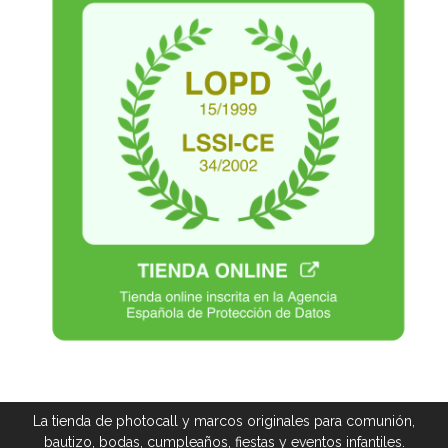
La tienda de photocall y marcos originales para comunión,
bautizo, bodas, cumpleaños, fiestas y eventos infantiles.