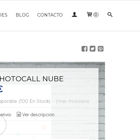
DES
BLOG
CONTACTO
0
PHOTOCALL NUBE
€
sponible
(100 En Stock)
-
(Imp. Incluidos)
 envío
Ver descripción
g