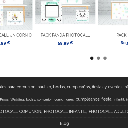
CALL UNICORNIO
PACK PANDA PHOTOCALL
PACK 
,99 €
59,99 €
60,
les para comunión, bautizo, bodas, cumpleaños, fiestas y eventos infan
cumpleanos
fiesta
Props
bodas
comunion
comuniones
infantil
Wedding
i
OTOCALL COMUNIÓN
PHOTOCALL INFANTIL
PHOTOCALL ADULT
Blog