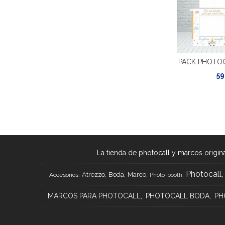
PACK PHOTO
59
La tienda de photocall y marcos origina
Photocall
Atrezzo
Boda
Marco
Accesorios
Photo-booth
MARCOS PARA PHOTOCALL
PHOTOCALL BODA
PH