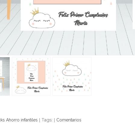
|
Tags:
|
ks Ahorro infantiles
Comentarios