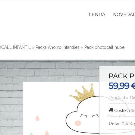
TIENDA
NOVEDA
CALL INFANTIL
»
Packs Ahorro infantiles
»
Pack photocall nube
PACK 
59,99 
Producto Di
Costes de
Peso
:
0,4 K