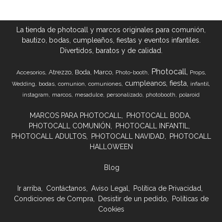
La tienda de photocall y marcos originales para comunión,
bautizo, bodas, cumpleaños, fiestas y eventos infantiles.
Divertidos, baratos y de calidad.
Photocall
Atrezzo
Boda
Marco
Accesorios
Props
Photo-booth
cumpleanos
fiesta
bodas
comunion
comuniones
infantil
Wedding
marcos
instagram
mesadulce
personalizado
photobooth
polaroid
MARCOS PARA PHOTOCALL
PHOTOCALL BODA
PHOTOCALL COMUNIÓN
PHOTOCALL INFANTIL
PHOTOCALL ADULTOS
PHOTOCALL NAVIDAD
PHOTOCALL
HALLOWEEN
Blog
Ir arriba
Contáctanos
Aviso Legal
Política de Privacidad
Condiciones de Compra
Desistir de un pedido
Políticas de
Cookies