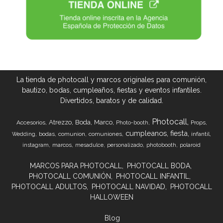
La tienda de photocall y marcos originales para comunión,
bautizo, bodas, cumpleaños, fiestas y eventos infantiles.
Divertidos, baratos y de calidad.
Photocall
Atrezzo
Boda
Marco
Accesorios
Props
Photo-booth
cumpleanos
fiesta
bodas
comunion
comuniones
infantil
Wedding
marcos
instagram
mesadulce
personalizado
photobooth
polaroid
MARCOS PARA PHOTOCALL
PHOTOCALL BODA
PHOTOCALL COMUNIÓN
PHOTOCALL INFANTIL
PHOTOCALL ADULTOS
PHOTOCALL NAVIDAD
PHOTOCALL
HALLOWEEN
Blog