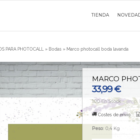
TIENDA
NOVEDA
S PARA PHOTOCALL
»
Bodas
»
Marco photocall boda lavanda
MARCO PHO
33,99 €
100 En Stock
-
(Imp. 
Costes de envío
Peso
:
0,4 Kg