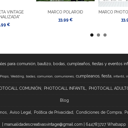
TA VINTAGE
MARCO POLAROID
MARCO PHOTO
NALIZADA"
33,99 €
33,
,99 €
les para comunión, bautizo, bodas, cumpleaños, fiestas y eventos infan
cumpleanos
fiesta
Props
bodas
comunion
comuniones
infantil
Wedding
i
OTOCALL COMUNIÓN
PHOTOCALL INFANTIL
PHOTOCALL ADULT
Blog
anos
Aviso Legal
Política de Privacidad
Condiciones de Compra
P
| manualidadescreativasvintage@gmail.com |
644783727 Whatsapp