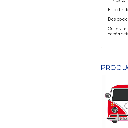
Cartón
El corte d
Dos opcion
Os enviare
confirméis
PRODU