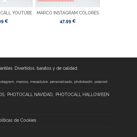
CALL YOUTUBE
MARCO INSTAGRAM COLORES
MARCO INSTA
99 €
47,99 €
33,9
tiles. Divertidos, baratos y de calidad.
marcos
nstagram
mesadulce
personalizado
photobooth
polaroid
OS
PHOTOCALL NAVIDAD
PHOTOCALL HALLOWEEN
olíticas de Cookies