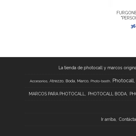
FURGONE
"PERSO
36
La tienda de photocall y marcos origina
Photocall
Atrezzo
Boda
Marco
Accesorios
Photo-booth
MARCOS PARA PHOTOCALL
PHOTOCALL BODA
PH
Ir arriba
Contáct