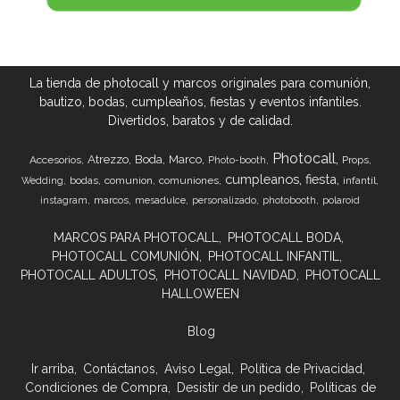
La tienda de photocall y marcos originales para comunión,
bautizo, bodas, cumpleaños, fiestas y eventos infantiles.
Divertidos, baratos y de calidad.
Photocall
Atrezzo
Boda
Marco
Accesorios
Props
Photo-booth
cumpleanos
fiesta
bodas
comunion
comuniones
infantil
Wedding
marcos
instagram
mesadulce
personalizado
photobooth
polaroid
MARCOS PARA PHOTOCALL
PHOTOCALL BODA
PHOTOCALL COMUNIÓN
PHOTOCALL INFANTIL
PHOTOCALL ADULTOS
PHOTOCALL NAVIDAD
PHOTOCALL
HALLOWEEN
Blog
Ir arriba
Contáctanos
Aviso Legal
Política de Privacidad
Condiciones de Compra
Desistir de un pedido
Políticas de