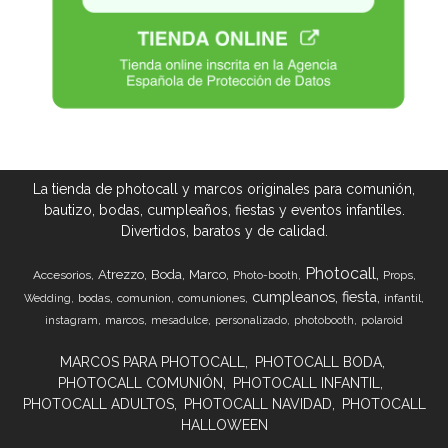
La tienda de photocall y marcos originales para comunión,
bautizo, bodas, cumpleaños, fiestas y eventos infantiles.
Divertidos, baratos y de calidad.
Photocall
Atrezzo
Boda
Marco
Accesorios
Props
Photo-booth
cumpleanos
fiesta
bodas
comunion
comuniones
infantil
Wedding
marcos
instagram
mesadulce
personalizado
photobooth
polaroid
MARCOS PARA PHOTOCALL
PHOTOCALL BODA
PHOTOCALL COMUNIÓN
PHOTOCALL INFANTIL
PHOTOCALL ADULTOS
PHOTOCALL NAVIDAD
PHOTOCALL
HALLOWEEN