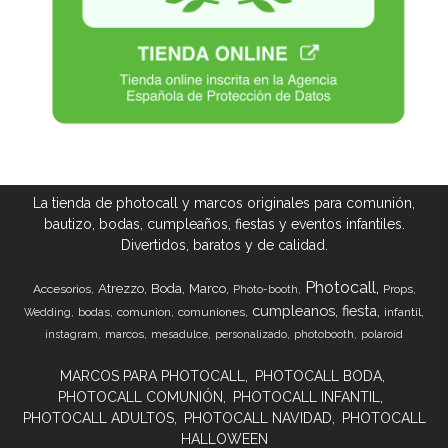
La tienda de photocall y marcos originales para comunión,
bautizo, bodas, cumpleaños, fiestas y eventos infantiles.
Divertidos, baratos y de calidad.
Photocall
Atrezzo
Boda
Marco
Accesorios
Props
Photo-booth
cumpleanos
fiesta
bodas
comunion
comuniones
infantil
Wedding
marcos
instagram
mesadulce
personalizado
photobooth
polaroid
MARCOS PARA PHOTOCALL
PHOTOCALL BODA
PHOTOCALL COMUNIÓN
PHOTOCALL INFANTIL
PHOTOCALL ADULTOS
PHOTOCALL NAVIDAD
PHOTOCALL
HALLOWEEN