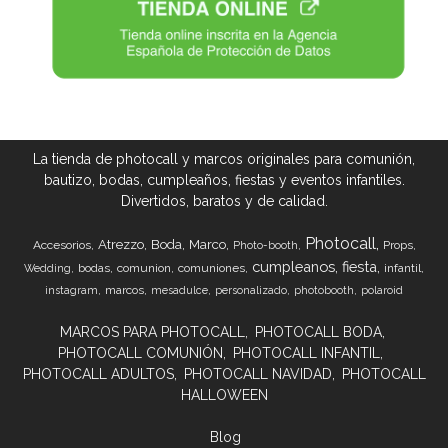
La tienda de photocall y marcos originales para comunión,
bautizo, bodas, cumpleaños, fiestas y eventos infantiles.
Divertidos, baratos y de calidad.
Photocall
Atrezzo
Boda
Marco
Accesorios
Props
Photo-booth
cumpleanos
fiesta
bodas
comunion
comuniones
infantil
Wedding
marcos
instagram
mesadulce
personalizado
photobooth
polaroid
MARCOS PARA PHOTOCALL
PHOTOCALL BODA
PHOTOCALL COMUNIÓN
PHOTOCALL INFANTIL
PHOTOCALL ADULTOS
PHOTOCALL NAVIDAD
PHOTOCALL
HALLOWEEN
Blog