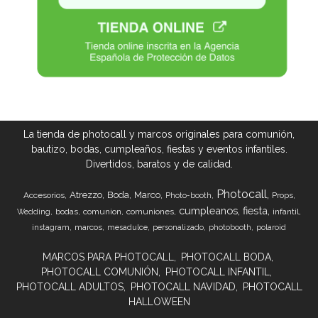
La tienda de photocall y marcos originales para comunión,
bautizo, bodas, cumpleaños, fiestas y eventos infantiles.
Divertidos, baratos y de calidad.
Photocall
Atrezzo
Boda
Marco
Accesorios
Props
Photo-booth
cumpleanos
fiesta
bodas
comunion
comuniones
infantil
Wedding
marcos
instagram
mesadulce
personalizado
photobooth
polaroid
MARCOS PARA PHOTOCALL
PHOTOCALL BODA
PHOTOCALL COMUNIÓN
PHOTOCALL INFANTIL
PHOTOCALL ADULTOS
PHOTOCALL NAVIDAD
PHOTOCALL
HALLOWEEN