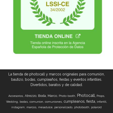
La tienda de photocall y marcos originales para comunión,
bautizo, bodas, cumpleaños, fiestas y eventos infantiles.
Divertidos, baratos y de calidad.
Photocall
Atrezzo
Boda
Marco
Accesorios
Props
Photo-booth
cumpleanos
fiesta
bodas
comunion
comuniones
infantil
Wedding
marcos
instagram
mesadulce
personalizado
photobooth
polaroid