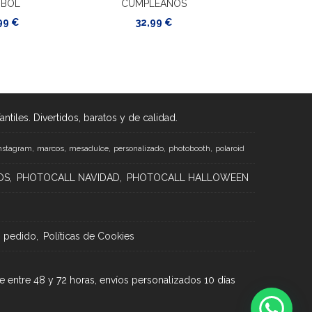
TBOL
CUMPLEAÑOS
38,9
99 €
32,99 €
tiles. Divertidos, baratos y de calidad.
marcos
nstagram
mesadulce
personalizado
photobooth
polaroid
OS
PHOTOCALL NAVIDAD
PHOTOCALL HALLOWEEN
n pedido
Políticas de Cookies
e entre 48 y 72 horas, envíos personalizados 10 días