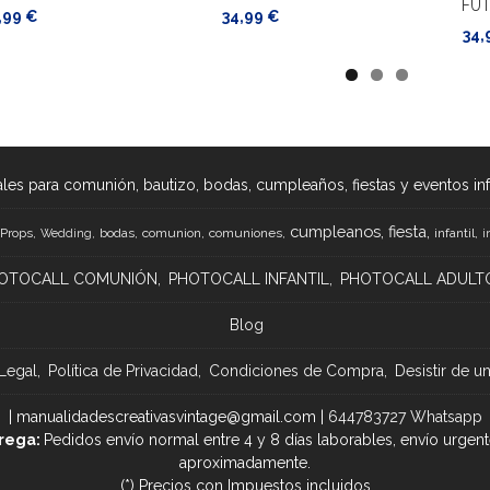
FÚ
,99 €
34,99 €
34,
les para comunión, bautizo, bodas, cumpleaños, fiestas y eventos infan
cumpleanos
fiesta
Props
bodas
comunion
comuniones
infantil
Wedding
i
OTOCALL COMUNIÓN
PHOTOCALL INFANTIL
PHOTOCALL ADULT
Blog
Legal
Política de Privacidad
Condiciones de Compra
Desistir de u
| manualidadescreativasvintage@gmail.com |
644783727 Whatsapp
rega:
Pedidos envío normal entre 4 y 8 días laborables, envío urgent
aproximadamente.
(*) Precios con Impuestos incluidos