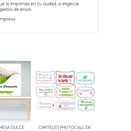
e lo imprimas en tu ciudad, si eliges la
gastos de envío.
impreso.
MESA DULCE
CARTELES PHOTOCALL DE
COCHE PHOTO