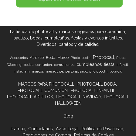
La tienda de photocall y marcos originales para comunión,
bautizo, bodas, cumpleaños, fiestas y eventos infantiles.
Divertidos, baratos y de calidad.
Photocall
Atrezzo
Boda
Marco
Accesorios
Props
Photo-booth
cumpleanos
fiesta
bodas
comunion
comuniones
infantil
Wedding
marcos
instagram
mesadulce
personalizado
photobooth
polaroid
MARCOS PARA PHOTOCALL
PHOTOCALL BODA
PHOTOCALL COMUNIÓN
PHOTOCALL INFANTIL
PHOTOCALL ADULTOS
PHOTOCALL NAVIDAD
PHOTOCALL
HALLOWEEN
Blog
Ir arriba
Contáctanos
Aviso Legal
Política de Privacidad
Condiciones de Compra
Políticas de Cookies