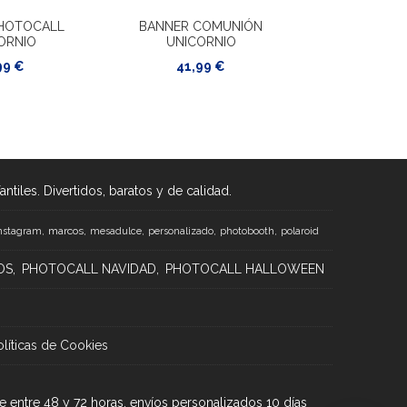
HOTOCALL
BANNER COMUNIÓN
PHOTOCALL
ORNIO
UNICORNIO
ÁNGEL 
99 €
41,99 €
33,9
tiles. Divertidos, baratos y de calidad.
marcos
nstagram
mesadulce
personalizado
photobooth
polaroid
OS
PHOTOCALL NAVIDAD
PHOTOCALL HALLOWEEN
olíticas de Cookies
e entre 48 y 72 horas, envíos personalizados 10 días