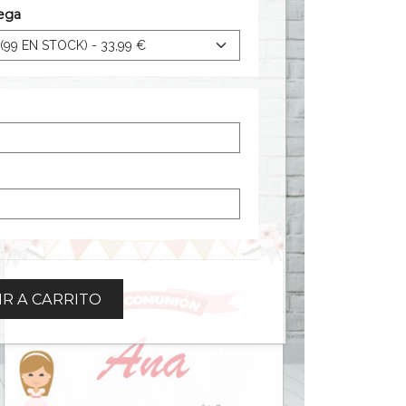
rega
R A CARRITO