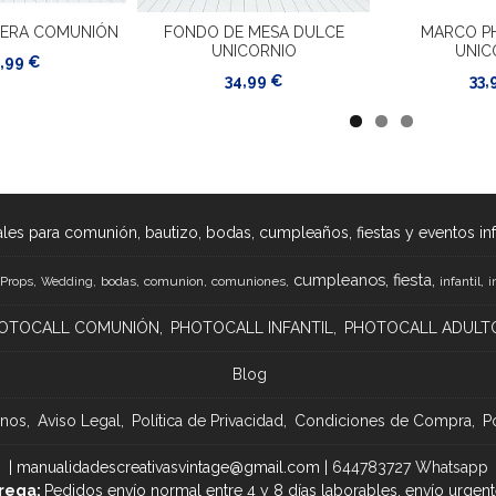
MERA COMUNIÓN
FONDO DE MESA DULCE
MARCO P
UNICORNIO
UNIC
,99 €
34,99 €
33,
les para comunión, bautizo, bodas, cumpleaños, fiestas y eventos infan
cumpleanos
fiesta
Props
bodas
comunion
comuniones
infantil
Wedding
i
OTOCALL COMUNIÓN
PHOTOCALL INFANTIL
PHOTOCALL ADULT
Blog
anos
Aviso Legal
Política de Privacidad
Condiciones de Compra
P
| manualidadescreativasvintage@gmail.com |
644783727 Whatsapp
rega:
Pedidos envío normal entre 4 y 8 días laborables, envío urgent