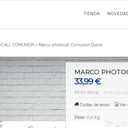
TIENDA
NOVEDA
OCALL COMUNIÓN
»
Marco photocall Comunión Dulce
MARCO PHOTO
33,99 €
99 En Stock
-
(Imp. Inclui
Costes de envío
Ver 
Peso
:
0,4 Kg