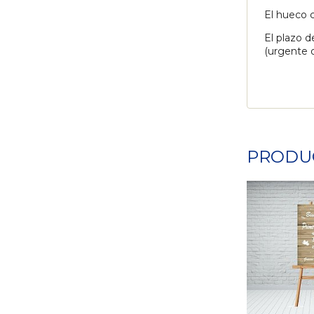
El hueco c
El plazo d
(urgente o
PRODU