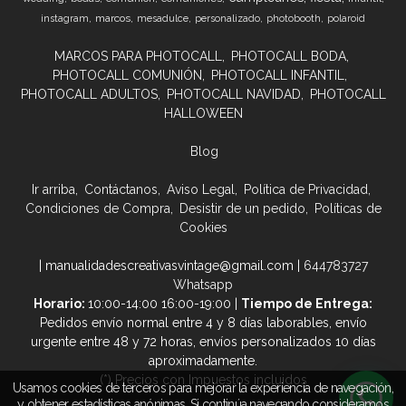
marcos
instagram
mesadulce
personalizado
photobooth
polaroid
MARCOS PARA PHOTOCALL
PHOTOCALL BODA
PHOTOCALL COMUNIÓN
PHOTOCALL INFANTIL
PHOTOCALL ADULTOS
PHOTOCALL NAVIDAD
PHOTOCALL
HALLOWEEN
Blog
Ir arriba
Contáctanos
Aviso Legal
Política de Privacidad
Condiciones de Compra
Desistir de un pedido
Políticas de
Cookies
| manualidadescreativasvintage@gmail.com |
644783727
Whatsapp
Horario:
10:00-14:00 16:00-19:00 |
Tiempo de Entrega:
Pedidos envío normal entre 4 y 8 días laborables, envío
urgente entre 48 y 72 horas, envíos personalizados 10 días
aproximadamente.
(*) Precios con Impuestos incluidos
Usamos cookies de terceros para mejorar la experiencia de navegación,
y obtener estadísticas anónimas. Si continúa navegando consideramos