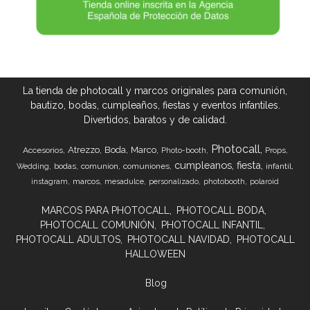
La tienda de photocall y marcos originales para comunión,
bautizo, bodas, cumpleaños, fiestas y eventos infantiles.
Divertidos, baratos y de calidad.
Photocall
Atrezzo
Boda
Marco
Accesorios
Props
Photo-booth
cumpleanos
fiesta
bodas
comunion
comuniones
infantil
Wedding
marcos
instagram
mesadulce
personalizado
photobooth
polaroid
MARCOS PARA PHOTOCALL
PHOTOCALL BODA
PHOTOCALL COMUNIÓN
PHOTOCALL INFANTIL
PHOTOCALL ADULTOS
PHOTOCALL NAVIDAD
PHOTOCALL
HALLOWEEN
Blog