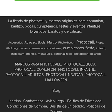
La tienda de photocall y marcos originales para comunión,
bautizo, bodas, cumpleaños, fiestas y eventos infantiles.
Divertidos, baratos y de calidad.
Photocall
Atrezzo
Boda
Marco
Accesorios
Props
Photo-booth
cumpleanos
fiesta
bodas
comunion
comuniones
infantil
Wedding
marcos
instagram
mesadulce
personalizado
photobooth
polaroid
MARCOS PARA PHOTOCALL
PHOTOCALL BODA
PHOTOCALL COMUNIÓN
PHOTOCALL INFANTIL
PHOTOCALL ADULTOS
PHOTOCALL NAVIDAD
PHOTOCALL
HALLOWEEN
Blog
Ir arriba
Contáctanos
Aviso Legal
Política de Privacidad
Condiciones de Compra
Desistir de un pedido
Políticas de
Cookies