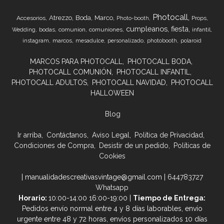
Photocall
Atrezzo
Boda
Marco
Accesorios
Props
Photo-booth
cumpleanos
fiesta
bodas
comunion
comuniones
infantil
Wedding
marcos
instagram
mesadulce
personalizado
photobooth
polaroid
MARCOS PARA PHOTOCALL
PHOTOCALL BODA
PHOTOCALL COMUNIÓN
PHOTOCALL INFANTIL
PHOTOCALL ADULTOS
PHOTOCALL NAVIDAD
PHOTOCALL
HALLOWEEN
Blog
Ir arriba
Contáctanos
Aviso Legal
Política de Privacidad
Condiciones de Compra
Desistir de un pedido
Políticas de
Cookies
| manualidadescreativasvintage@gmail.com |
644783727
Whatsapp
Horario:
10:00-14:00 16:00-19:00 |
Tiempo de Entrega:
Pedidos envío normal entre 4 y 8 días laborables, envío
urgente entre 48 y 72 horas, envíos personalizados 10 días