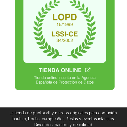
La tienda de photocall y marcos originales para comunión,
bautizo, bodas, cumpleaños, fiestas y eventos infantiles.
Divertidos, baratos y de calidad.