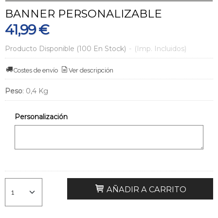
BANNER PERSONALIZABLE
41,99 €
Producto Disponible
(100 En Stock)
-
(Imp. Incluidos)
Costes de envío
Ver descripción
Peso
:
0,4 Kg
Personalización
AÑADIR A CARRITO