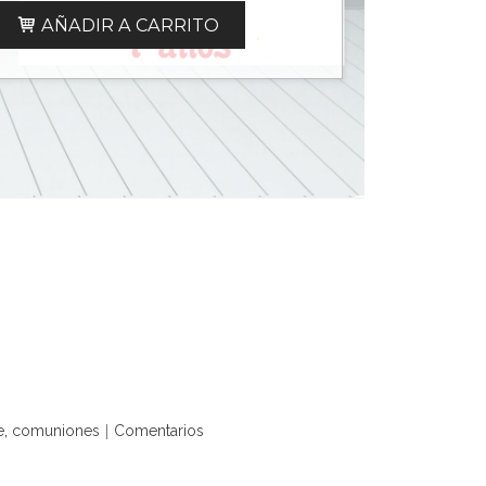
AÑADIR A CARRITO
|
e
comuniones
Comentarios