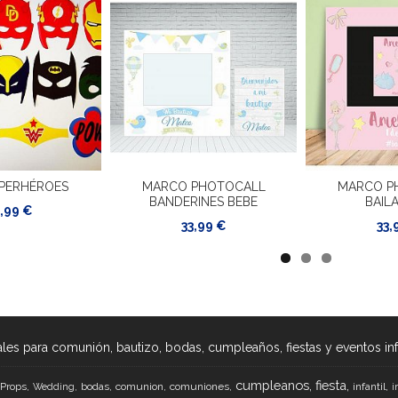
UPERHÉROES
MARCO PHOTOCALL
MARCO P
BANDERINES BEBE
BAIL
,99 €
33,99 €
33,
les para comunión, bautizo, bodas, cumpleaños, fiestas y eventos infan
cumpleanos
fiesta
Props
bodas
comunion
comuniones
infantil
Wedding
i