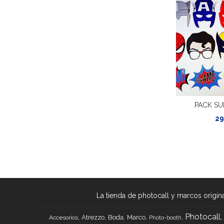
PACK S
29
La tienda de photocall y marcos origina
Photocall
Atrezzo
Boda
Marco
Accesorios
Photo-booth