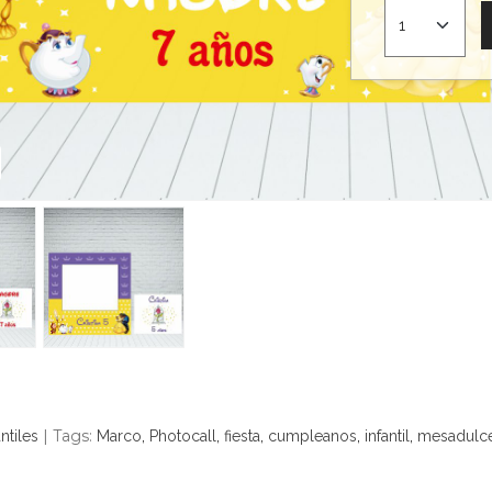
|
Tags:
antiles
Marco
Photocall
fiesta
cumpleanos
infantil
mesadulc