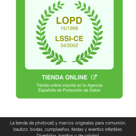
La tienda de photocall y marcos originales para comunión,
bautizo, bodas, cumpleaños, fiestas y eventos infantiles.
Divertidos, baratos y de calidad.