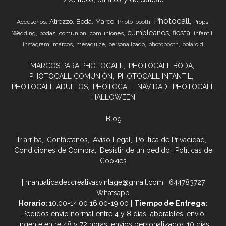
Photocall
Atrezzo
Boda
Marco
Accesorios
Props
Photo-booth
cumpleanos
fiesta
bodas
comunion
comuniones
infantil
Wedding
marcos
instagram
mesadulce
personalizado
photobooth
polaroid
MARCOS PARA PHOTOCALL
PHOTOCALL BODA
PHOTOCALL COMUNIÓN
PHOTOCALL INFANTIL
PHOTOCALL ADULTOS
PHOTOCALL NAVIDAD
PHOTOCALL
HALLOWEEN
Blog
Ir arriba
Contáctanos
Aviso Legal
Política de Privacidad
Condiciones de Compra
Desistir de un pedido
Políticas de
Cookies
| manualidadescreativasvintage@gmail.com |
644783727
Whatsapp
Horario:
10:00-14:00 16:00-19:00 |
Tiempo de Entrega:
Pedidos envío normal entre 4 y 8 días laborables, envío
urgente entre 48 y 72 horas, envíos personalizados 10 días